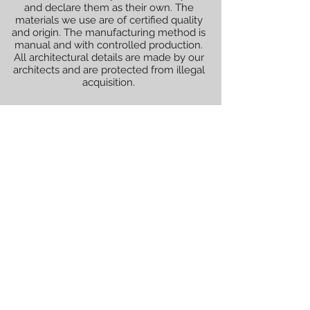
and declare them as their own. The
materials we use are of certified quality
and origin. The manufacturing method is
manual and with controlled production.
All architectural details are made by our
architects and are protected from illegal
acquisition.
All renderings (graphically illustrated
models) shown are not official and are
decided with the client for whom the
works will be performed.