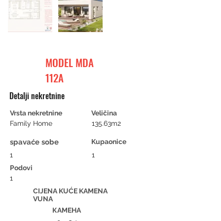
MODEL MDA
112A
Detalji nekretnine
Vrsta nekretnine
Veličina
Family Home
135.63m2
spavaće sobe
Kupaonice
1
1
Podovi
1
CIJENA KUĆE KAMENA
VUNA
КАМЕНА