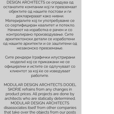
DESIGN ARCHITECTS се оградува од
останатите компании кој ги превземаат
објектите од нашите постови и ги
декларирааат како нивни.
Материјалите кој ги употребуваме се
со сертифициран квалитет и потекло.
Начинот на изработка е рачен и со
контролирано производување. Сите
архитектонски детали се изработени
од нашите архитекти и се заштитени од
незаконско превземање.
Сите рендери (графички илустрирани
модели) кој се прикажани не се
официјални и истите се одлучуваат со
клиентот за кој ќе се изведуваат
работите.
MODULAR DESIGN ARCHITECTS DOOEL
SKOPJE refrains from any changes in
product prices. All projects are done by
architects who are statically determined.
MODULAR DESIGN ARCHITECTS
disassociates itself from other companies
that take over the objects from our posts