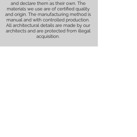
and declare them as their own. The
materials we use are of certified quality
and origin. The manufacturing method is
manual and with controlled production.
All architectural details are made by our
architects and are protected from illegal
acquisition.
All renderings (graphically illustrated
models) shown are not official and are
decided with the client for whom the
works will be performed.