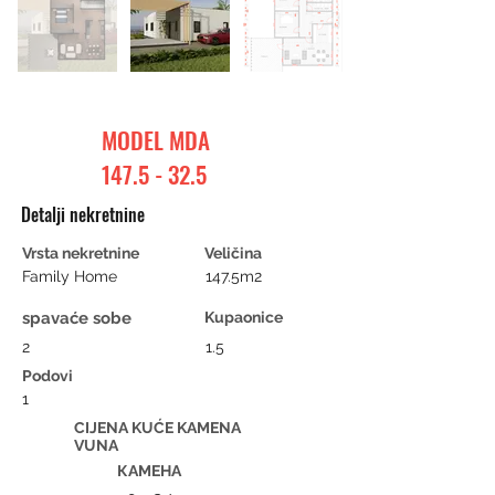
MODEL MDA
147.5 - 32.5
Detalji nekretnine
Vrsta nekretnine
Veličina
Family Home
147.5m2
spavaće sobe
Kupaonice
2
1.5
Podovi
1
CIJENA KUĆE KAMENA
VUNA
КАМЕНА