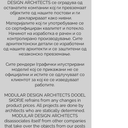
DESIGN ARCHITECTS се оградува од
останатите компании кој ги превземаат
објектите од нашите постови и ги
декларирааат како нивни.
Материјалите кој ги употребуваме се
со сертифициран квалитет и потекло.
Начинот на изработка е рачен и со
контролирано производување. Сите
архитектонски детали се изработени
од нашите архитекти и се заштитени од
незаконско превземање.
Сите рендери (графички илустрирани
модели) кој се прикажани не се
официјални и истите се одлучуваат со
клиентот за кој ќе се изведуваат
работите.
MODULAR DESIGN ARCHITECTS DOOEL
SKOPJE refrains from any changes in
product prices. All projects are done by
architects who are statically determined.
MODULAR DESIGN ARCHITECTS
disassociates itself from other companies
that take over the objects from our posts