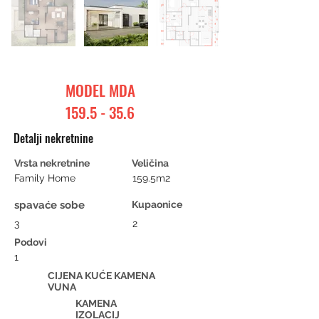
MODEL MDA
159.5 - 35.6
Detalji nekretnine
Vrsta nekretnine
Veličina
Family Home
159.5m2
spavaće sobe
Kupaonice
3
2
Podovi
1
CIJENA KUĆE KAMENA
VUNA
KAMENA
IZOLACIJ