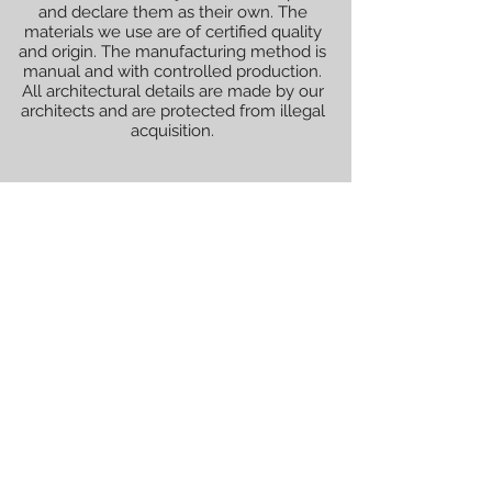
and declare them as their own. The
materials we use are of certified quality
and origin. The manufacturing method is
manual and with controlled production.
All architectural details are made by our
architects and are protected from illegal
acquisition.
All renderings (graphically illustrated
models) shown are not official and are
decided with the client for whom the
works will be performed.