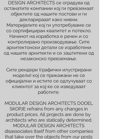
DESIGN ARCHITECTS се оградува од
останатите компании кој ги превземаат
објектите од нашите постови и ги
декларирааат како нивни.
Материјалите кој ги употребуваме се
со сертифициран квалитет и потекло.
Начинот на изработка е рачен и со
контролирано производување. Сите
архитектонски детали се изработени
од нашите архитекти и се заштитени од
незаконско превземање.
Сите рендери (графички илустрирани
модели) кој се прикажани не се
официјални и истите се одлучуваат со
клиентот за кој ќе се изведуваат
работите.
MODULAR DESIGN ARCHITECTS DOOEL
SKOPJE refrains from any changes in
product prices. All projects are done by
architects who are statically determined.
MODULAR DESIGN ARCHITECTS
disassociates itself from other companies
that take over the objects from our posts