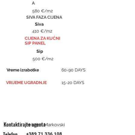
A
580 €/m2
SIVA FAZA CIJENA
Siva
410 €/m2
CIJENA ZA KUĆNI
SIP PANEL
Sip
500 €/m2
Vreme izrabotke
60-90 DAYS
VRIJEME UGRADNJE
15-20 DAYS
Kontaktirajte agenta
Hristijan Markovski
Telefon
+389 71 336 108