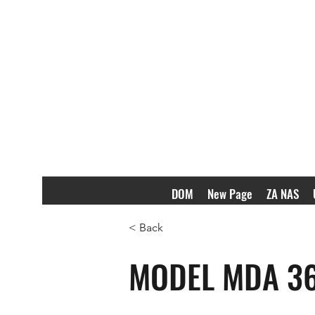
DOM
New Page
ZA NAS
< Back
MODEL MDA 3