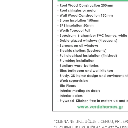
*CIJENA NE UKLJUČUJE LICENCU, PRIJEV
*U CIJENU JE UKLJUČENA MONTAŽA I PR