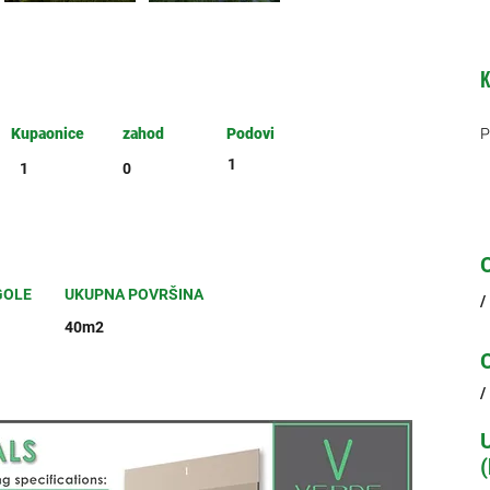
K
Kupaonice
zahod
Podovi
P
1
1
0
GOLE
UKUPNA POVRŠINA
/
40m2
/
(