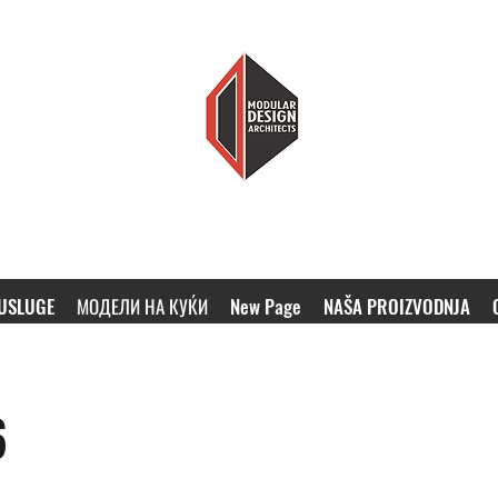
MODULARNI DIZAJN ARHITEKTI
MANJE KUĆE, VIŠE DOMA
USLUGE
МОДЕЛИ НА КУЌИ
New Page
NAŠA PROIZVODNJA
6